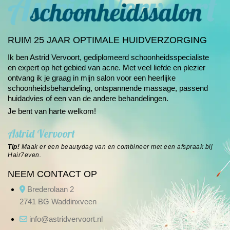
RUIM 25 JAAR OPTIMALE HUIDVERZORGING
Ik ben Astrid Vervoort, gediplomeerd schoonheids­specialiste
en expert op het gebied van
acne
. Met veel liefde en plezier
ontvang ik je graag in mijn salon voor een heerlijke
schoonheids­behandeling, ontspannende massage, passend
huidadvies of een van de andere
behandelingen
.
Je bent van harte welkom!
Astrid Vervoort
Tip!
Maak er een beautydag van en combineer met een afspraak bij
Hair7even
.
NEEM CONTACT OP
Brederolaan 2
2741 BG Waddinxveen
info@astridvervoort.nl