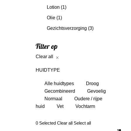
Lotion
(1)
Olie
(1)
Gezichtsverzorging
(3)
Filter op
Clear all
HUIDTYPE
Alle huidtypes
Droog
Gecombineerd
Gevoelig
Normaal
Oudere / rijpe
huid
Vet
Vochtarm
0
Selected
Clear all
Select all
10
11
8
8
2
4
4
3
4
4
8
3
4
2
1
4
1
1
2
4
2
1
3
1
1
4
1
2
5
5
5
7
4
2
2
9