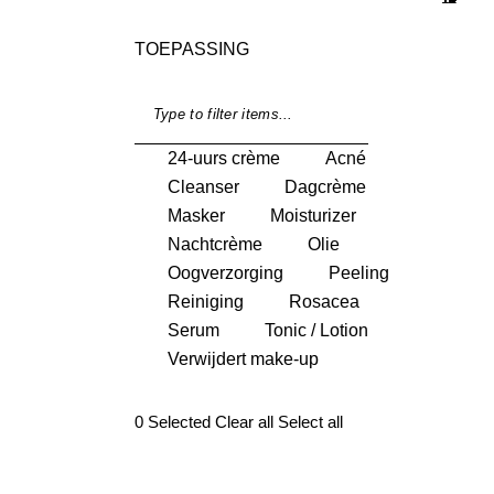
TOEPASSING
24-uurs crème
Acné
Cleanser
Dagcrème
Masker
Moisturizer
Nachtcrème
Olie
Oogverzorging
Peeling
Reiniging
Rosacea
Serum
Tonic / Lotion
Verwijdert make-up
0
Selected
Clear all
Select all