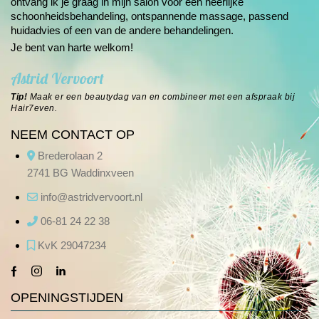
ontvang ik je graag in mijn salon voor een heerlijke
schoonheids­behandeling, ontspannende massage, passend
huidadvies of een van de andere
behandelingen
.
Je bent van harte welkom!
Astrid Vervoort
Tip!
Maak er een beautydag van en combineer met een afspraak bij
Hair7even
.
NEEM CONTACT OP
Brederolaan 2
2741 BG Waddinxveen
info@astridvervoort.nl
06-81 24 22 38
KvK 29047234
facebook-
instagram
linkedin
1
OPENINGSTIJDEN