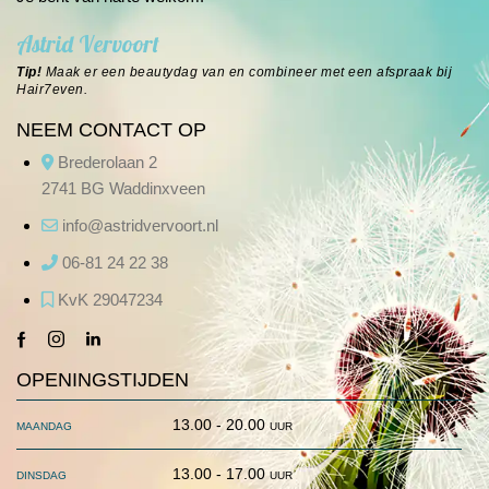
Astrid Vervoort
Tip!
Maak er een beautydag van en combineer met een afspraak bij
Hair7even
.
NEEM CONTACT OP
Brederolaan 2
2741 BG Waddinxveen
info@astridvervoort.nl
06-81 24 22 38
KvK 29047234
facebook-
instagram
linkedin
1
OPENINGSTIJDEN
maandag
13.00 - 20.00 uur
dinsdag
13.00 - 17.00 uur