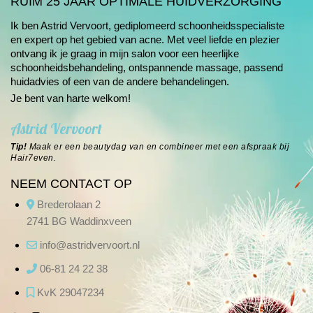
RUIM 25 JAAR OPTIMALE HUIDVERZORGING
Ik ben Astrid Vervoort, gediplomeerd schoonheids­specialiste
en expert op het gebied van
acne
. Met veel liefde en plezier
ontvang ik je graag in mijn salon voor een heerlijke
schoonheids­behandeling, ontspannende massage, passend
huidadvies of een van de andere
behandelingen
.
Je bent van harte welkom!
Astrid Vervoort
Tip!
Maak er een beautydag van en combineer met een afspraak bij
Hair7even
.
NEEM CONTACT OP
Brederolaan 2
2741 BG Waddinxveen
info@astridvervoort.nl
06-81 24 22 38
KvK 29047234