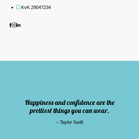
KvK 29047234
facebook-1
instagram
linkedin
Happiness and confidence are the
prettiest things you can wear.
– Taylor Swift