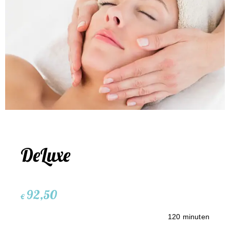
DeLuxe
92,50
€
120 minuten