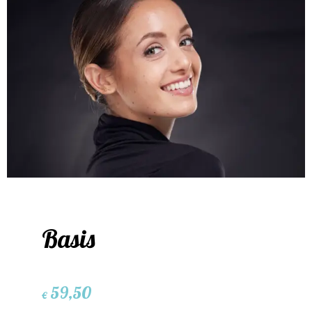
Basis
59,50
€