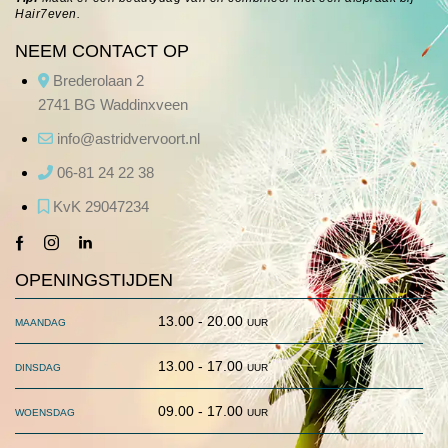
Hair7even
.
NEEM CONTACT OP
Brederolaan 2
2741 BG Waddinxveen
info@astridvervoort.nl
06-81 24 22 38
KvK 29047234
facebook-
instagram
linkedin
1
OPENINGSTIJDEN
maandag
13.00 - 20.00 uur
dinsdag
13.00 - 17.00 uur
woensdag
09.00 - 17.00 uur