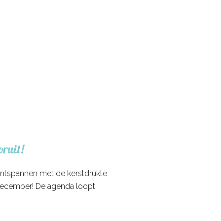
oruit!
 ontspannen met de kerstdrukte
 decem­ber! De agen­da loopt