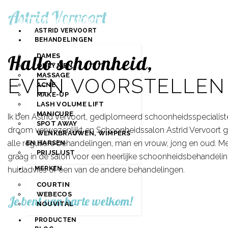
ASTRID VERVOORT
BEHANDELINGEN
Hallo schoonheid,
DAMES
ONLY MEN
MASSAGE
EVEN VOORSTELLEN
ACNE
MAKE-UP
LASH VOLUME LIFT
MANICURE
Ik ben Astrid Vervoort, gediplomeerd schoonheids­specialiste
SPOT AWAY
droom verwezenlijkt en Schoonheidssalon Astrid Vervoort ge
WENKBRAUWEN, WIMPERS
alle reguliere behandelingen, man en vrouw, jong en oud. Met 
EN HARSEN
PRIJSLIJST
graag in de salon voor een heerlijke schoonheids­behande
MERKEN
huidadvies of een van de andere behandelingen.
COURTIN
WEBECOS
Je bent van harte welkom!
NOUVITAL
PRODUCTEN