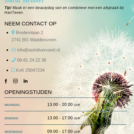
Astrid Vervoort
Tip!
Maak er een beautydag van en combineer met een afspraak bij
Hair7even
.
NEEM CONTACT OP
Brederolaan 2
2741 BG Waddinxveen
info@astridvervoort.nl
06-81 24 22 38
KvK 29047234
facebook-
instagram
linkedin
1
OPENINGSTIJDEN
maandag
13.00 - 20.00 uur
dinsdag
13.00 - 17.00 uur
woensdag
09.00 - 17.00 uur