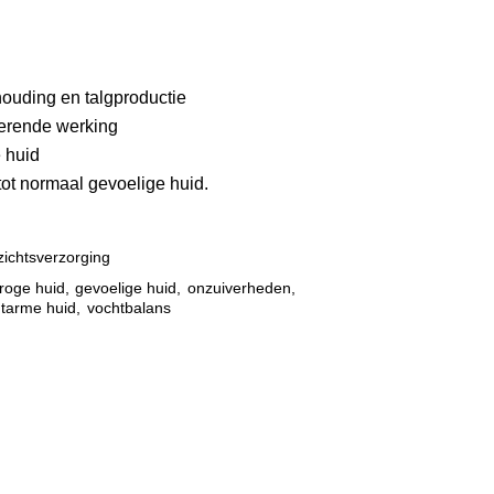
ouding en talgproductie
erende werking
 huid
tot normaal gevoelige huid.
ichtsverzorging
roge huid
,
gevoelige huid
,
onzuiverheden
,
tarme huid
,
vochtbalans