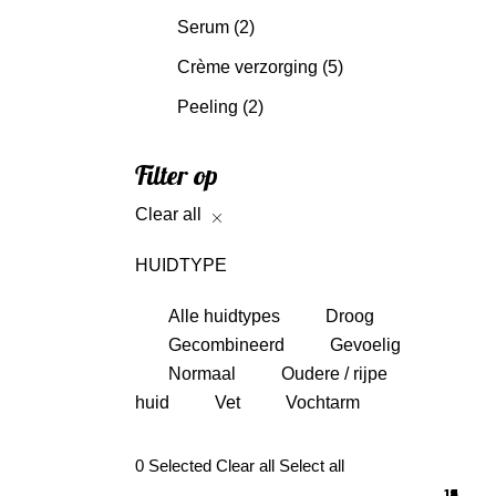
Serum
(2)
Crème verzorging
(5)
Peeling
(2)
Filter op
Clear all
HUIDTYPE
Alle huidtypes
Droog
Gecombineerd
Gevoelig
Normaal
Oudere / rijpe
huid
Vet
Vochtarm
0
Selected
Clear all
Select all
10
11
8
8
2
4
4
3
4
4
8
3
4
2
1
4
1
1
2
4
2
1
3
1
1
4
1
2
5
5
5
7
4
2
2
9