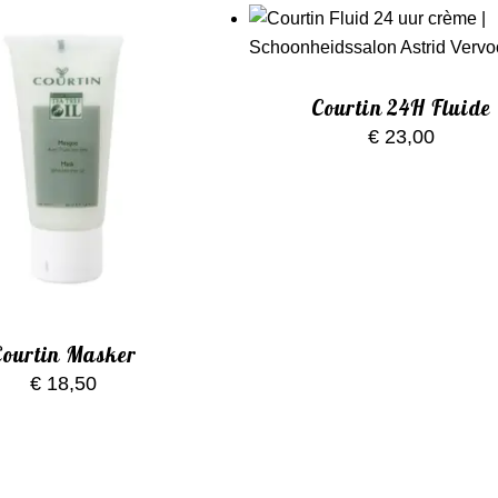
Courtin 24H Fluide
€
23,00
Courtin Masker
€
18,50