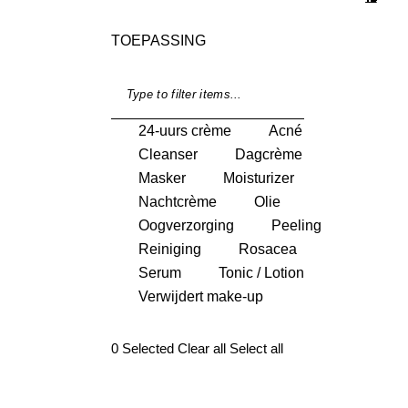
TOEPASSING
24-uurs crème
Acné
Cleanser
Dagcrème
Masker
Moisturizer
Nachtcrème
Olie
Oogverzorging
Peeling
Reiniging
Rosacea
Serum
Tonic / Lotion
Verwijdert make-up
0
Selected
Clear all
Select all