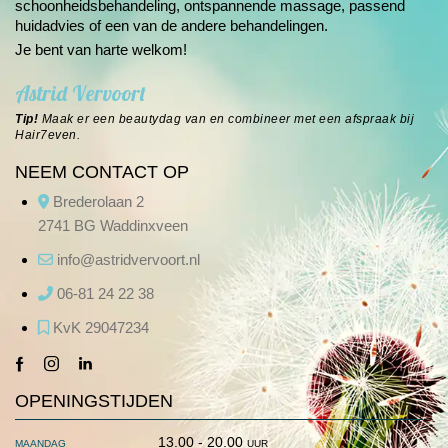
schoonheids­behandeling, ontspannende massage, passend
huidadvies of een van de andere
behandelingen
.
Je bent van harte welkom!
Astrid Vervoort
Tip!
Maak er een beautydag van en combineer met een afspraak bij
Hair7even
.
NEEM CONTACT OP
Brederolaan 2
2741 BG Waddinxveen
info@astridvervoort.nl
06-81 24 22 38
KvK 29047234
facebook-
instagram
linkedin
1
OPENINGSTIJDEN
maandag
13.00 - 20.00 uur