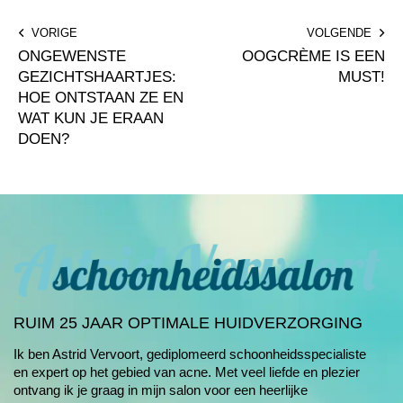
Bericht
VORIGE
VOLGENDE
navigatie
ONGEWENSTE
OOGCRÈME IS EEN
GEZICHTSHAARTJES:
MUST!
HOE ONTSTAAN ZE EN
WAT KUN JE ERAAN
DOEN?
RUIM 25 JAAR OPTIMALE HUIDVERZORGING
Ik ben Astrid Vervoort, gediplomeerd schoonheids­specialiste
en expert op het gebied van
acne
. Met veel liefde en plezier
ontvang ik je graag in mijn salon voor een heerlijke