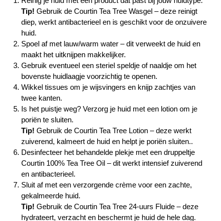
Reinig je huid met een product dat past bij jouw huidtype.
Tip!
Gebruik de
Courtin Tea Tree Wasgel
– deze reinigt
diep, werkt antibacterieel en is geschikt voor de onzuivere
huid.
Spoel af met lauw/warm water – dit verweekt de huid en
maakt het uitknijpen makkelijker.
Gebruik eventueel een steriel speldje of naaldje om het
bovenste huidlaagje voorzichtig te openen.
Wikkel tissues om je wijsvingers en knijp zachtjes van
twee kanten.
Is het puistje weg? Verzorg je huid met een lotion om je
poriën te sluiten.
Tip!
Gebruik de
Courtin Tea Tree Lotion
– deze werkt
zuiverend, kalmeert de huid en helpt je poriën sluiten..
Desinfecteer het behandelde plekje met een druppeltje
Courtin 100% Tea Tree Oil
– dit werkt intensief zuiverend
en antibacterieel.
Sluit af met een verzorgende crème voor een zachte,
gekalmeerde huid.
Tip!
Gebruik de
Courtin Tea Tree 24-uurs Fluide
– deze
hydrateert, verzacht en beschermt je huid de hele dag.