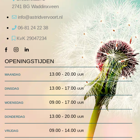
2741 BG Waddinxveen
info@astridvervoort.nl
06-81 24 22 38
KvK 29047234
facebook-
instagram
linkedin
1
OPENINGSTIJDEN
maandag
13.00 - 20.00 uur
dinsdag
13.00 - 17.00 uur
woensdag
09.00 - 17.00 uur
donderdag
13.00 - 20.00 uur
vrijdag
09.00 - 14.00 uur