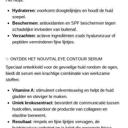
Hydrateren
: voorkomt droogtelijntjes en houdt de huid
soepel.
Beschermen
: antioxidanten en SPF beschermen tegen
schadelijke invloeden van buitenaf.
Verzachten
: actieve ingrediënten zoals hyaluronzuur of
peptiden verminderen fijne lijntjes.
✨ ONTDEK HET NOUVITAL EYE CONTOUR SERUM
Speciaal ontwikkeld voor de gevoelige huid rondom de ogen,
biedt dit serum een krachtige combinatie van werkzame
stoffen:
Vitamine A
: stimuleert celvernieuwing en helpt de huid
gladder en steviger te maken.
Uniek krokusextract
: bevordert de communicatie tussen
huidcellen, waardoor de productie van collageen en
elastine toeneemt.
Resultaat
: rimpels en fijne lijntjes vervagen, de
huidstructuur verbetert en je krijgt die gewenste frisse