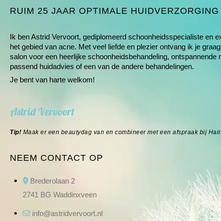
RUIM 25 JAAR OPTIMALE HUIDVERZORGING
Ik ben Astrid Vervoort, gediplomeerd schoonheids­specialiste en e
het gebied van
acne
. Met veel liefde en plezier ontvang ik je graag
salon voor een heerlijke schoonheids­behandeling, ontspannende
passend huidadvies of een van de andere
behandelingen
.
Je bent van harte welkom!
Astrid Vervoort
Tip!
Maak er een beautydag van en combineer met een afspraak bij
Hai
NEEM CONTACT OP
Brederolaan 2
2741 BG Waddinxveen
info@astridvervoort.nl