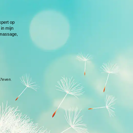
xpert op
 in mijn
 massage,
r7even
.