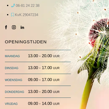
06-81 24 22 38
KvK 29047234
facebook-
instagram
linkedin
1
OPENINGSTIJDEN
maandag
13.00 - 20.00 uur
dinsdag
13.00 - 17.00 uur
woensdag
09.00 - 17.00 uur
donderdag
13.00 - 20.00 uur
vrijdag
09.00 - 14.00 uur